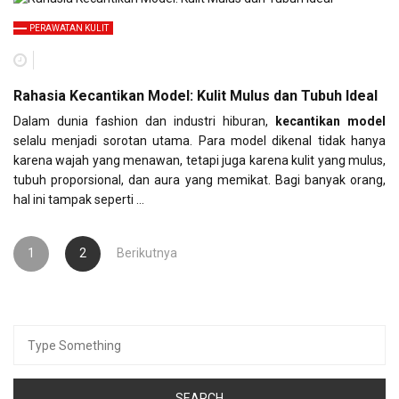
PERAWATAN KULIT
Rahasia Kecantikan Model: Kulit Mulus dan Tubuh Ideal
Dalam dunia fashion dan industri hiburan,
kecantikan model
selalu menjadi sorotan utama. Para model dikenal tidak hanya
karena wajah yang menawan, tetapi juga karena kulit yang mulus,
tubuh proporsional, dan aura yang memikat. Bagi banyak orang,
hal ini tampak seperti …
Paginasi
1
2
Berikutnya
pos
Search
for: