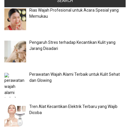
Rias Wajah Profesional untuk Acara Spesial yang
Memukau
Pengaruh Stres terhadap Kecantikan Kulit yang
Jarang Disadari
Perawatan Wajah Alami Terbaik untuk Kulit Sehat
dan Glowing
Tren Alat Kecantikan Elektrik Terbaru yang Wajib
Dicoba