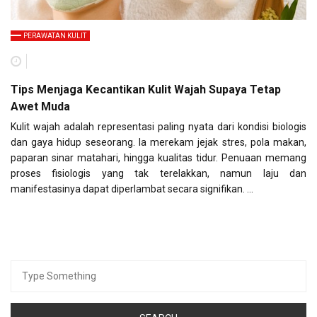
PERAWATAN KULIT
Tips Menjaga Kecantikan Kulit Wajah Supaya Tetap
Awet Muda
Kulit wajah adalah representasi paling nyata dari kondisi biologis
dan gaya hidup seseorang. Ia merekam jejak stres, pola makan,
paparan sinar matahari, hingga kualitas tidur. Penuaan memang
proses fisiologis yang tak terelakkan, namun laju dan
manifestasinya dapat diperlambat secara signifikan. …
Search
for: