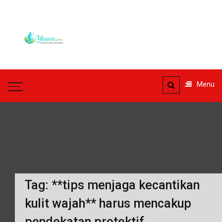
Skip
to
Yiasoo
content
Perawatan Lembut untuk
Kulitmu
Menu
Tag:
**tips menjaga kecantikan
kulit wajah** harus mencakup
pendekatan protektif