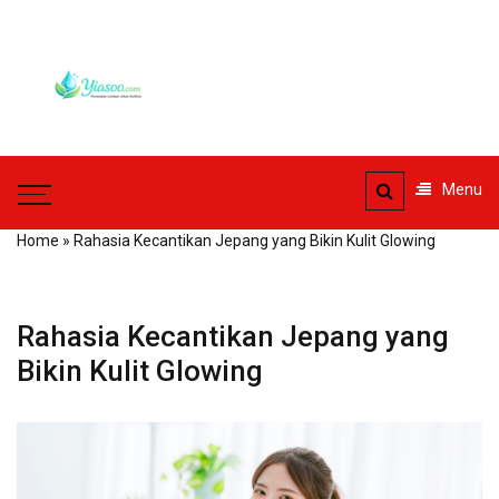
Skip
to
Yiasoo
content
Perawatan Lembut untuk
Kulitmu
Menu
Home
»
Rahasia Kecantikan Jepang yang Bikin Kulit Glowing
Rahasia Kecantikan Jepang yang
Bikin Kulit Glowing