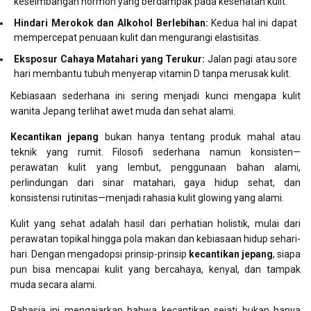
keseimbangan hormon yang berdampak pada kesehatan kulit.
Hindari Merokok dan Alkohol Berlebihan:
Kedua hal ini dapat
mempercepat penuaan kulit dan mengurangi elastisitas.
Eksposur Cahaya Matahari yang Terukur:
Jalan pagi atau sore
hari membantu tubuh menyerap vitamin D tanpa merusak kulit.
Kebiasaan sederhana ini sering menjadi kunci mengapa kulit
wanita Jepang terlihat awet muda dan sehat alami.
Kecantikan jepang
bukan hanya tentang produk mahal atau
teknik yang rumit. Filosofi sederhana namun konsisten—
perawatan kulit yang lembut, penggunaan bahan alami,
perlindungan dari sinar matahari, gaya hidup sehat, dan
konsistensi rutinitas—menjadi rahasia kulit glowing yang alami.
Kulit yang sehat adalah hasil dari perhatian holistik, mulai dari
perawatan topikal hingga pola makan dan kebiasaan hidup sehari-
hari. Dengan mengadopsi prinsip-prinsip
kecantikan jepang
, siapa
pun bisa mencapai kulit yang bercahaya, kenyal, dan tampak
muda secara alami.
Rahasia ini mengajarkan bahwa kecantikan sejati bukan hanya